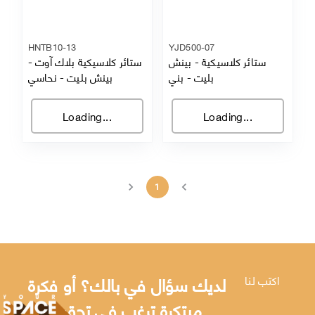
HNTB10-13
YJD500-07
ستائر كلاسيكية - بينش
ستائر كلاسيكية بلاك آوت -
بليت
-
بني
بينش بليت
-
نحاسي
Loading...
Loading...
1
لديك سؤال في بالك؟ أو فكرة
اكتب لنا
مبتكرة ترغب في تحقيقها؟