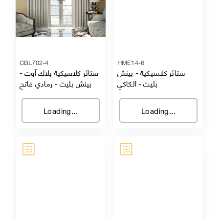
CBL702-4
HME14-6
ستائر كلاسيكية - بينش
ستائر كلاسيكية بلاك آوت -
بليت
-
الكاكي
بينش بليت
-
رمادي فاتح
Loading...
Loading...