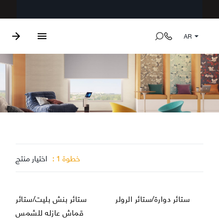
AR
خطوة 1 :
اختيار منتج
استعراض
استعراض
ستائر دوارة/ستائر الرولر
ستائر بنش بليت/ستائر
قماش عازله للشمس