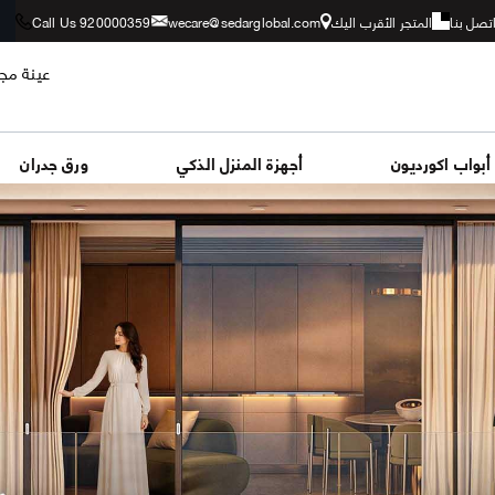
تصل بنا
المتجر الأقرب اليك
wecare@sedarglobal.com
Call Us 920000359
عينة مجا
أبواب اكورديون
أجهزة المنزل الذكي
ورق جدران