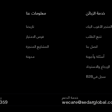
خدمة الزبائن
معلومات عنا
لمتجر الأقرب اليك
تاريخنا
تتبع الطلب
فرص الامتياز
اتصل بنا
المشاريع المنجزة
أسئلة وأجوبة
مدونة
الإرجاع والاسترداد
B2Bسجل في
خدمة الدعم
رق
359
wecare@sedarglobal.c