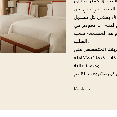
صة بفندق
جميرا مرسى
ة الجديدة في دبي. من
امة، يعكس كل تفصيل
والدقة. إنه نموذج حي
لنوافذ المصممة حسب
الطلب.
ريقنا المتخصص على
لال خدمات متكاملة
وحرفية عالية.
ابدأ مشروعًا