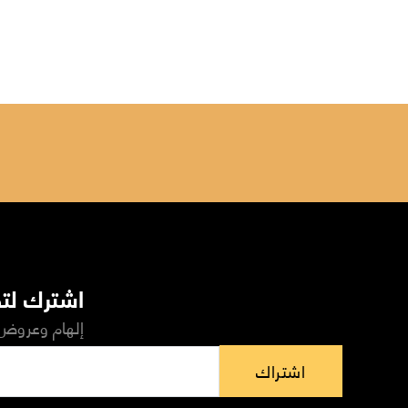
اشترك لتص
إلهام وعروض 
اشتراك