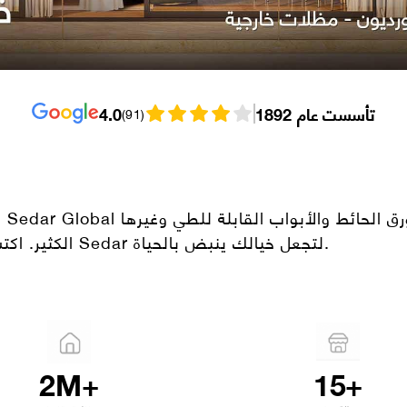
تأسست عام 1892
4.0
(
91
)
ا
الكثير. اكتشف المزيد للاستمتاع بأغطية النوافذ المخصصة من Sedar لتجعل خيالك ينبض بالحياة.
2M+
15+