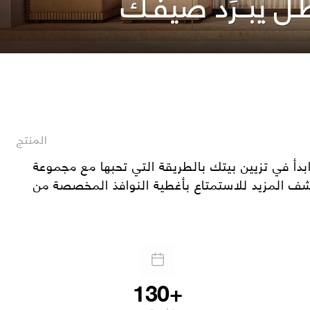
المنتج
بدأ في تزيين بيتك بالطريقة التي تحبها مع مجموعة Sedar Global الواسعة من الستائر القماشية والستائر العادية وورق الحائط والأبواب القابلة للطي وغيرها
130+