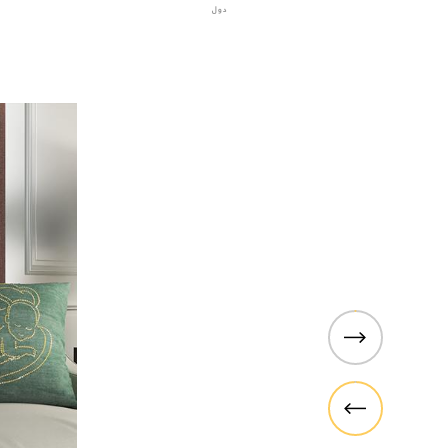
دول
تشكيلة باراجون
ا الجديدة من الستائر الدوارة التي
اختر من بي
ة من الأساليب الفريدة التي يمكن
والتي تت
 المساحات، من المطاعم والمقاهي
أسلوبك الشخصي.
ف نوم ومساحات معيشة. سواء كنت
لفن عصر النهضة
الحديث أو الفني أو التاريخي ، فقد
قمنا بتلبية جميع الأذواق