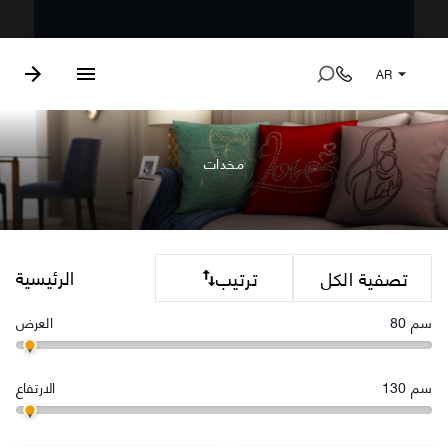
AR
مخدات
الرئيسية
تصفية الكل
ترتيب
سم
80
العرض
سم
130
الارتفاع