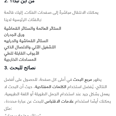
2. من أين تبدأ؟
يمكنك الانتقال مباشرةً إلى صفحات الفئات. إليك قائمة
بالفئات الرئيسية لدينا:
الستائر العاتمة والستائر القماشية
ورق الجدران
الستائر القماشية والدرابيه
التشغيل الآلي والاتصال الذكي
الأبواب القابلة للطي
المساحات الخارجية
3. نصائح للبحث
يظهر
مربع البحث
في أعلى كل صفحة. للحصول على أفضل
النتائج، يُفضل استخدام
الكلمات المفتاحية
، حيث أن البحث لا
يعمل بشكل جيد عند استخدام الجمل الطويلة أو اللغة الطبيعية.
يمكنك أيضًا استخدام
علامات الاقتباس
للبحث عن عبارة محددة،
مثل:
"ستائر معتمة سوداء"