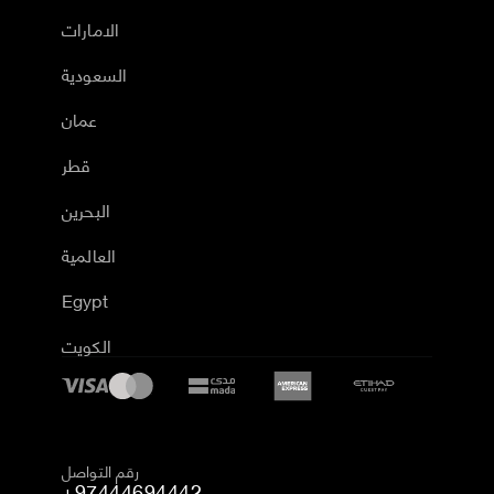
الامارات
السعودية
عمان
قطر
البحرين
العالمية
Egypt
الكويت
رقم التواصل
+97444694442