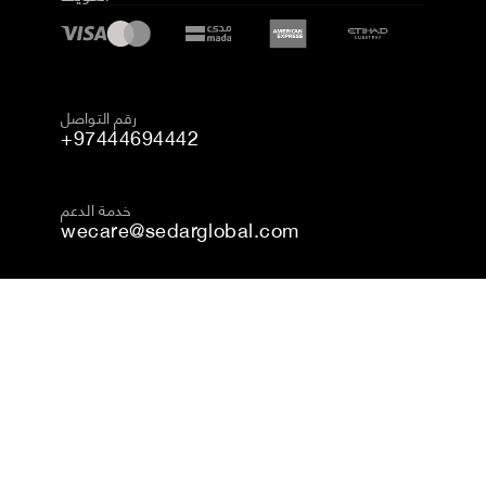
رقم التواصل
+97444694442
خدمة الدعم
wecare@sedarglobal.com
حقوق النشر © 2024 سيدار، جميع الحقوق محفوظة
الشروط والأحكام
سياسة الخصوصية
إمكانية الوصول
سياسة ملفات الارتباط