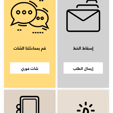
إسقاط الخط
قم بمحادثتنا الشات
إرسال الطلب
شات فوري