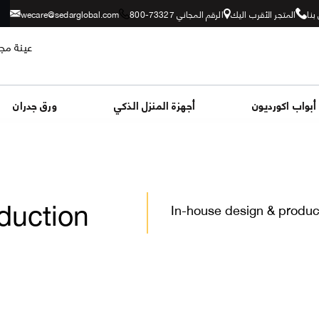
بنا
المتجر الأقرب اليك
الرقم المجاني 73327-800
wecare@sedarglobal.com
عينة مجا
أبواب اكورديون
أجهزة المنزل الذكي
ورق جدران
duction
In-house design & produ