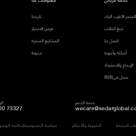
لمتجر الأقرب اليك
تاريخنا
تتبع الطلب
فرص الامتياز
اتصل بنا
المشاريع المنجزة
أسئلة وأجوبة
مدونة
الإرجاع والاسترداد
B2Bسجل في
خدمة الدعم
ال
00 73327
wecare@sedarglobal.c
ت الارتباط
الشروط والأحكام
سياسة الخصوصية
إمكانية الوصو