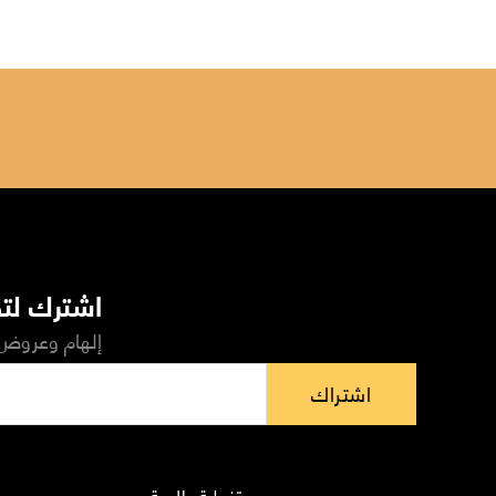
اشترك لتص
إلهام وعروض 
اشتراك
تغطية عالمية