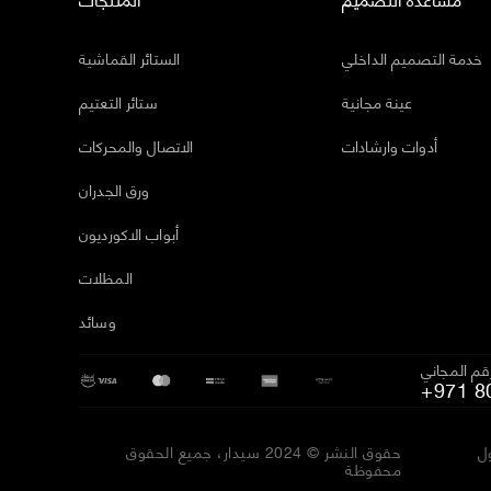
خدمة التصميم الداخلي
الستائر القماشية
عينة مجانية
ستائر التعتيم
أدوات وارشادات
الاتصال والمحركات
ورق الجدران
أبواب الاكورديون
المظلات
وسائد
رقم المجاني
+971 8
ل
حقوق النشر © 2024 سيدار، جميع الحقوق
محفوظة