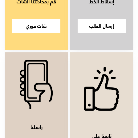
إسقاط الخط
قم بمحادثتنا الشات
إرسال الطلب
شات فوري
راسلنا
تابعنا على