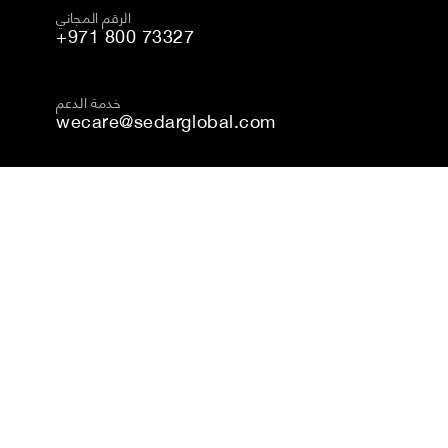
الرقم المجاني
+971 800 73327
خدمة الدعم
wecare@sedarglobal.com
حقوق النشر © 2024 سيدار، جميع الحقوق محفوظة
الشروط والأحكام
سياسة الخصوصية
إمكانية الوصول
سياسة ملفات الارتباط
طور بواسطة Sedarglobal