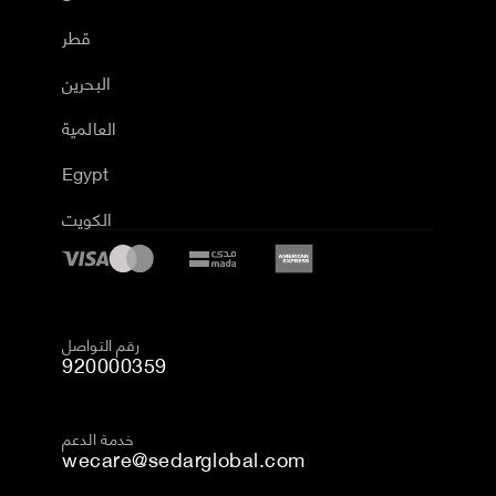
قطر
البحرين
العالمية
Egypt
الكويت
رقم التواصل
920000359
خدمة الدعم
wecare@sedarglobal.com