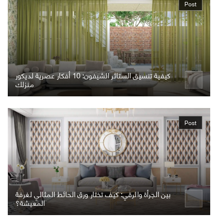
Post
كيفية تنسيق الستائر الشيفون: 10 أفكار عصرية لديكور
منزلك
Post
بين الجرأة والرقي: كيف تختار ورق الحائط المثالي لغرفة
المعيشة؟