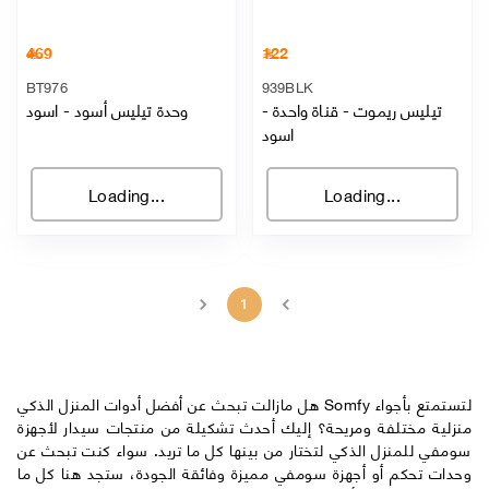
469
122
BT976
939BLK
تيليس ريموت - قناة واحدة
-
وحدة تيليس أسود
-
اسود
اسود
Loading...
Loading...
1
هل مازالت تبحث عن أفضل أدوات المنزل الذكي Somfy لتستمتع بأجواء
منزلية مختلفة ومريحة؟ إليك أحدث تشكيلة من منتجات سيدار لأجهزة
سومفي للمنزل الذكي لتختار من بينها كل ما تريد. سواء كنت تبحث عن
وحدات تحكم أو أجهزة سومفي مميزة وفائقة الجودة، ستجد هنا كل ما