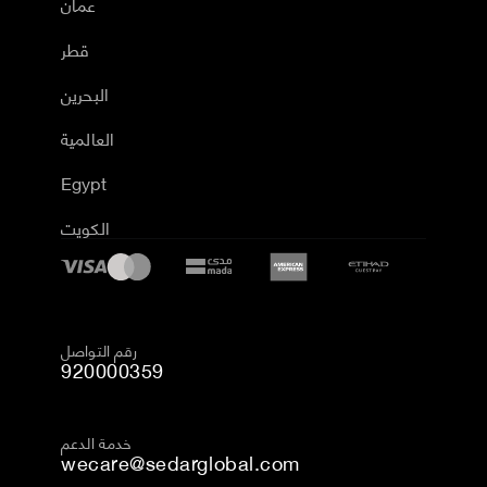
عمان
قطر
البحرين
العالمية
Egypt
الكويت
رقم التواصل
920000359
خدمة الدعم
wecare@sedarglobal.com